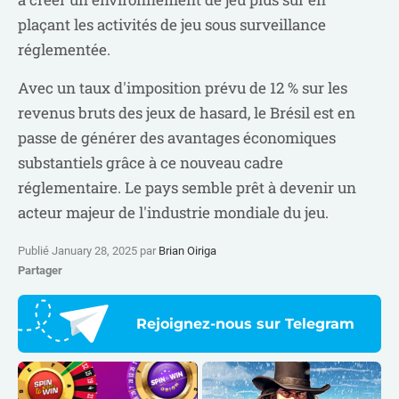
plaçant les activités de jeu sous surveillance
réglementée.
Avec un taux d'imposition prévu de 12 % sur les
revenus bruts des jeux de hasard, le Brésil est en
passe de générer des avantages économiques
substantiels grâce à ce nouveau cadre
réglementaire. Le pays semble prêt à devenir un
acteur majeur de l'industrie mondiale du jeu.
Publié January 28, 2025 par
Brian Oiriga
Partager
Rejoignez-nous sur Telegram