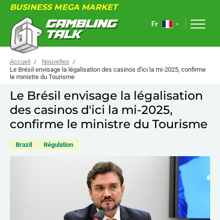
BUSINESS MEGA MARKET
Fr
Accueil
Nouvelles
Le Brésil envisage la légalisation des casinos d'ici la mi-2025, confirme
le ministre du Tourisme
À PROPOS
Le Brésil envisage la légalisation
des casinos d'ici la mi-2025,
FORUM
confirme le ministre du Tourisme
ARTICLES
Brazil
Régulation
NOUVELLES
LIENS UTILES
ÉVÉNEMENTS