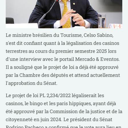
Le ministre brésilien du Tourisme, Celso Sabino,
s'est dit confiant quant à la légalisation des casinos
terrestres au cours du premier semestre 2025 lors
d'une interview avec le portail Mercado & Eventos.
Il a souligné que le projet de loi a déjà été approuvé
par la Chambre des députés et attend actuellement
l'approbation du Sénat.
Le projet de loi PL 2,234/2022 légaliserait les
casinos, le bingo et les paris hippiques, ayant déjà
été approuvé par la Commission de la justice et de la
citoyenneté en juin 2024. Le président du Sénat
Rodrigo Pacheco a confirmé que le vote aura lieu en