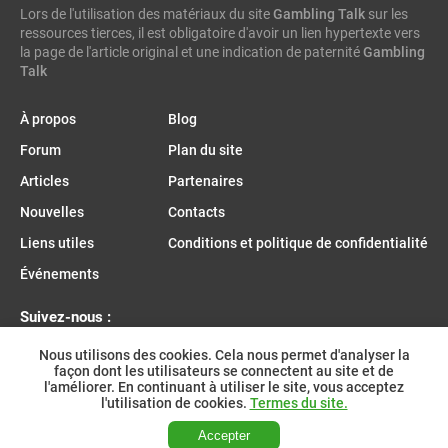
Lors de l'utilisation des matériaux du site
caleta gaming
evenbet
novusbet
ngm game
Gambling Talk
kendoo
sur les
ressources tierces, il est obligatoire d'avoir un lien hypertexte vers
enjoy gaming
la page de l'article original et une indication de paternité
Gambling
Talk
À propos
Blog
Forum
Plan du site
Articles
Partenaires
Nouvelles
Contacts
Liens utiles
Conditions et politique de confidentialité
Événements
Suivez-nous :
Nous utilisons des cookies. Cela nous permet d'analyser la
façon dont les utilisateurs se connectent au site et de
l'améliorer. En continuant à utiliser le site, vous acceptez
Rejoignez-nous sur Telegram :
l'utilisation de cookies.
Termes du site.
Accepter