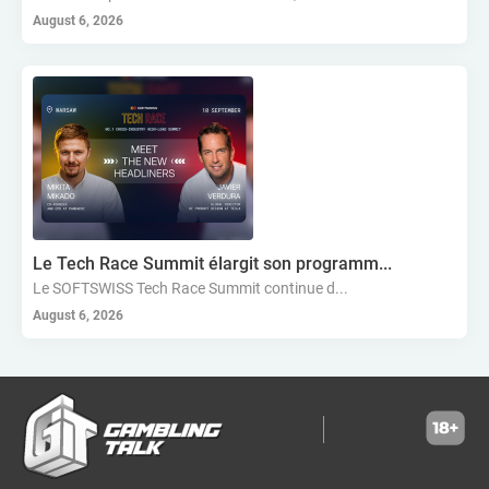
August 6, 2026
criquet
mauritius
play’n go
livegames
seychelles
belatra
spinmatic
winspirit
tom horn gaming
égypte
tunisie
skilrock technologies
simpleplay
bellot
g2e
games global
sbsb
ethnographic insights
rocketplay
big time gaming
kiron interactive
nsoft
digitain
népal
sri lanka
genius sports
algérie
lesotho
tchad
capecod
gammastack
ezugi
partner of the month
guinée équatoriale
sierra leone
betfounders
nowpayments
Le Tech Race Summit élargit son programm...
aardvark technologies
telegram casino
expanse studios
Le SOFTSWISS Tech Race Summit continue d...
gambling streamer.
crazy tooth studio
betgames
niger
August 6, 2026
gambia
geo analytics
2winpower
finnplay
xplaybet
esa gaming
complexbet
comores
betconstruct
aviator
hollywoodbets
scout gaming group
high roller technologies
hammertime games
golden matrix
incentive games
greentube
spin win
ne group
lion gaming
genii
somalia
south sudan
madagascar
vsesvit
affhub
wicked games
igaming analytics
elantil
ct gaming