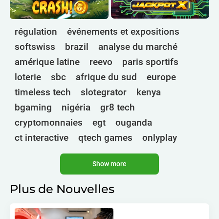
régulation
événements et expositions
softswiss
brazil
analyse du marché
amérique latine
reevo
paris sportifs
loterie
sbc
afrique du sud
europe
timeless tech
slotegrator
kenya
bgaming
nigéria
gr8 tech
cryptomonnaies
egt
ouganda
ct interactive
qtech games
onlyplay
botswana
inde
endorphina
ghana
Show more
mancala gaming
elk
nolimit
altenar
technologies
golden race
bragg
Plus de Nouvelles
3 oaks gaming
côte d'ivoire
esports
gamebeat
atomic slot lab
tanzanie