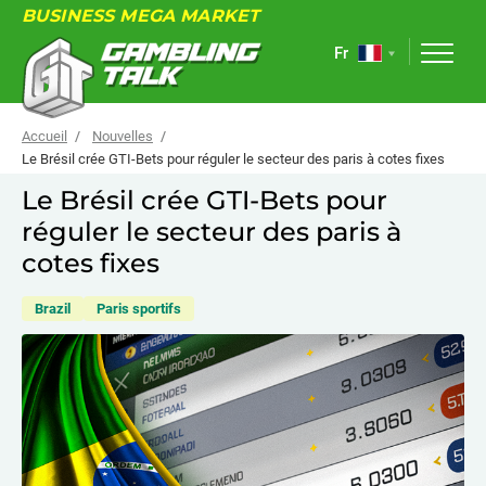
BUSINESS MEGA MARKET
Fr
Accueil
Nouvelles
Le Brésil crée GTI-Bets pour réguler le secteur des paris à cotes fixes
Le Brésil crée GTI-Bets pour
À PROPOS
réguler le secteur des paris à
FORUM
cotes fixes
ARTICLES
Brazil
Paris sportifs
NOUVELLES
LIENS UTILES
ÉVÉNEMENTS