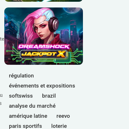
tte
régulation
événements et expositions
nu
softswiss
brazil
s
analyse du marché
amérique latine
reevo
paris sportifs
loterie