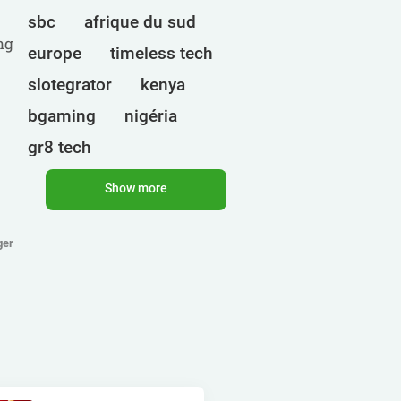
sbc
afrique du sud
ng
europe
timeless tech
slotegrator
kenya
bgaming
nigéria
gr8 tech
cryptomonnaies
egt
Show more
ct interactive
qtech games
ouganda
ger
onlyplay
botswana
inde
endorphina
ghana
mancala gaming
elk
nolimit
altenar
technologies