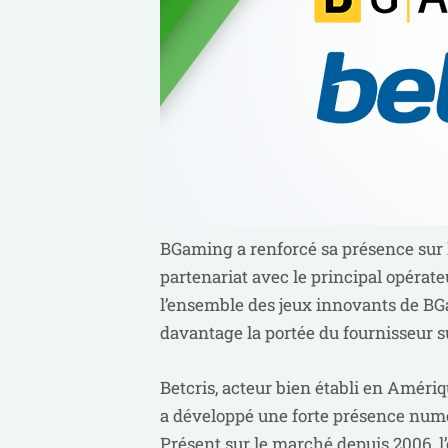
BGaming a renforcé sa présence sur
partenariat avec le principal opérate
l’ensemble des jeux innovants de BGa
davantage la portée du fournisseur s
Betcris, acteur bien établi en Amériq
a développé une forte présence numér
Présent sur le marché depuis 2006, 