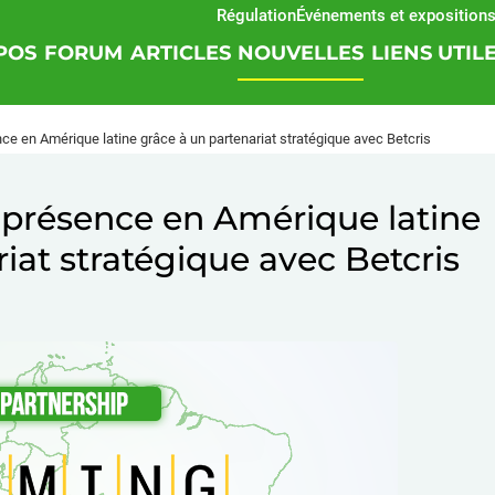
Régulation
Événements et expositions
SO
POS
FORUM
ARTICLES
NOUVELLES
LIENS UTIL
e en Amérique latine grâce à un partenariat stratégique avec Betcris
présence en Amérique latine
iat stratégique avec Betcris