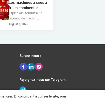
Les machines à sous à
golden race
bragg
fruits dominent le...
1spin4win, fournisseur
3 oaks gaming
reconnu de machin...
gamebeat
côte d'ivoire
August 7, 2026
esports
atomic slot lab
tanzanie
spadegaming
gamzix
stakelogic
Suivez-nous :
angola
digicode
mascot
maroc
libéria
gaming corps
Rejoignez-nous sur Telegram :
igaming club
analyse sportive
éliorer. En continuant à utiliser le site, vous
peter & sons
thaïlande