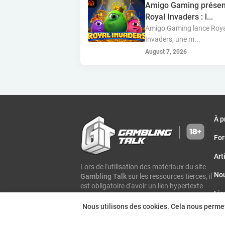
Amigo Gaming présen
Royal Invaders : l...
Amigo Gaming lance Roy
Invaders, une m...
August 7, 2026
À p
Fo
Art
Lors de l'utilisation des matériaux du site
Nou
Gambling Talk
sur les ressources tierces, il
est obligatoire d'avoir un lien hypertexte
Lie
vers la page de l'article original et une
indication de paternité
Gambling Talk
Nous utilisons des cookies. Cela nous permet d
Év