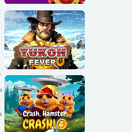
u
i
t