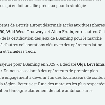
ce qui en fait un allié précieux pour la stratégie
clients de Betcris auront désormais accès aux titres phares
990
,
Wild West Trueways
et
Alien Fruits
, entre autres. Ce
é de la certification des jeux de BGaming pour le marché
r à d’autres collaborations clés avec des opérateurs latino-
n
et
Timeless Tech
.
 majeure pour BGaming en 2025 », a déclaré
Olga Levshina
,
« En nous associant à des opérateurs de premier plan
re engagement à devenir l’un des fournisseurs de conte
e la région. Betcris est l’une des marques les plus respectée
ration témoigne clairement de notre ambition sur le