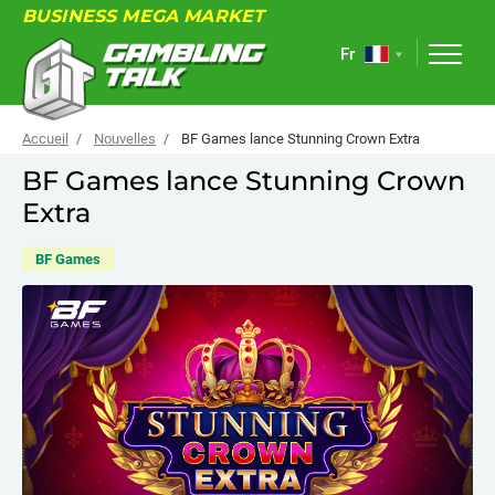
BUSINESS MEGA MARKET
Fr
Accueil
Nouvelles
BF Games lance Stunning Crown Extra
BF Games lance Stunning Crown
Extra
À PROPOS
FORUM
BF Games
ARTICLES
NOUVELLES
LIENS UTILES
ÉVÉNEMENTS