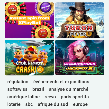
régulation
événements et expositions
softswiss
brazil
analyse du marché
amérique latine
reevo
paris sportifs
loterie
sbc
afrique du sud
europe