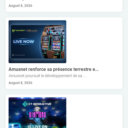
August 8, 2026
bf games
namibie
malawi
sénégal
amusnet
bénin
alea
ethiopie
7777 gaming
république démocratique du congo
uefa euro
betcore
workbet
mozambique
neko games
evoplay
avatarux
igaming afrika
poker
guinée
rwanda
viêt nam
casino.online
bede gaming
pragmatic play
chine
cameroun
burkina faso
gabon
burundi
congo
shacks evolution studios
Amusnet renforce sa présence terrestre e...
jeux de crash
Amusnet poursuit le développement de sa ...
philippines
mali
pixmove
cap-vert
togo
August 8, 2026
criquet
mauritius
play’n go
livegames
seychelles
belatra
spinmatic
winspirit
tom horn gaming
égypte
tunisie
skilrock technologies
simpleplay
bellot
g2e
games global
sbsb
ethnographic insights
rocketplay
big time gaming
kiron interactive
nsoft