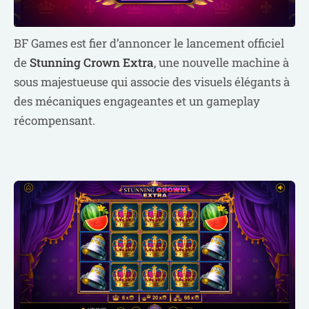
BF Games
est fier d’annoncer le lancement officiel
de
Stunning Crown Extra
, une nouvelle machine à
sous majestueuse qui associe des visuels élégants à
des mécaniques engageantes et un gameplay
récompensant.