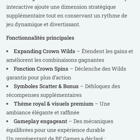
interactive ajoute une dimension stratégique
supplémentaire tout en conservant un rythme de
jeu dynamique et divertissant.
Fonctionnalités principales
Expanding Crown Wilds
– Étendent les gains et
améliorent les combinaisons gagnantes
Fonction Crown Spins
– Déclenche des Wilds
garantis pour plus d’action
Symboles Scatter & Bonus
– Débloquez des
récompenses supplémentaires
Thème royal & visuels premium
– Une
ambiance élégante et raffinée
Gameplay engageant
– Des mécaniques
équilibrées pour une expérience durable
Un représentant de
BF Games
a déclaré :