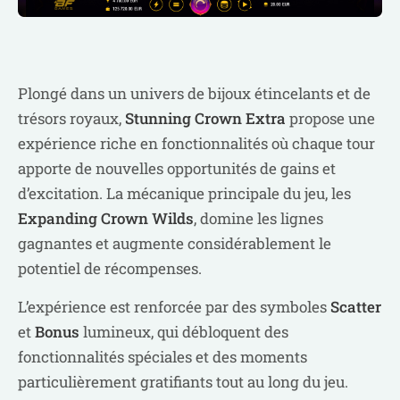
Plongé dans un univers de bijoux étincelants et de
trésors royaux,
Stunning Crown Extra
propose une
expérience riche en fonctionnalités où chaque tour
apporte de nouvelles opportunités de gains et
d’excitation. La mécanique principale du jeu, les
Expanding Crown Wilds
, domine les lignes
gagnantes et augmente considérablement le
potentiel de récompenses.
L’expérience est renforcée par des symboles
Scatter
et
Bonus
lumineux, qui débloquent des
fonctionnalités spéciales et des moments
particulièrement gratifiants tout au long du jeu.