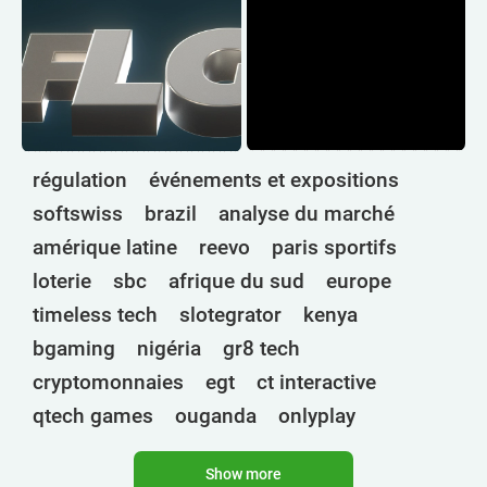
régulation
événements et expositions
softswiss
brazil
analyse du marché
amérique latine
reevo
paris sportifs
loterie
sbc
afrique du sud
europe
timeless tech
slotegrator
kenya
bgaming
nigéria
gr8 tech
cryptomonnaies
egt
ct interactive
qtech games
ouganda
onlyplay
botswana
inde
endorphina
ghana
Show more
mancala gaming
elk
nolimit
altenar