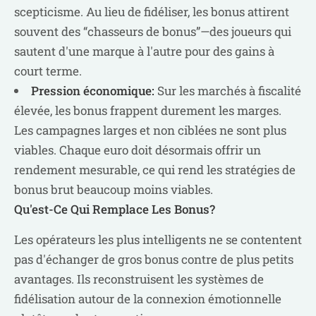
scepticisme. Au lieu de fidéliser, les bonus attirent
souvent des “chasseurs de bonus”—des joueurs qui
sautent d'une marque à l'autre pour des gains à
court terme.
Pression économique:
Sur les marchés à fiscalité
élevée, les bonus frappent durement les marges.
Les campagnes larges et non ciblées ne sont plus
viables. Chaque euro doit désormais offrir un
rendement mesurable, ce qui rend les stratégies de
bonus brut beaucoup moins viables.
Qu'est-Ce Qui Remplace Les Bonus?
Les opérateurs les plus intelligents ne se contentent
pas d'échanger de gros bonus contre de plus petits
avantages. Ils reconstruisent les systèmes de
fidélisation autour de la connexion émotionnelle