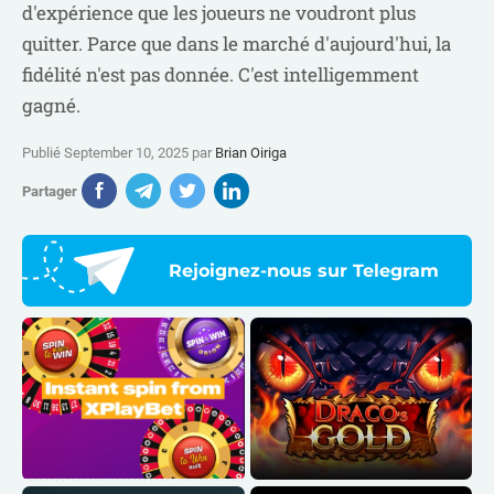
d'expérience que les joueurs ne voudront plus
quitter. Parce que dans le marché d'aujourd'hui, la
fidélité n'est pas donnée. C'est intelligemment
gagné.
Publié September 10, 2025 par
Brian Oiriga
Partager
Rejoignez-nous sur Telegram