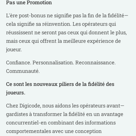
Pas une Promotion
L'ère post-bonus ne signifie pas la fin de la fidélité—
cela signifie sa réinvention. Les opérateurs qui
réussissent ne seront pas ceux qui donnent le plus,
mais ceux qui offrent la meilleure expérience de
joueur.
Confiance. Personnalisation. Reconnaissance.
Communauté.
Ce sont les nouveaux piliers de la fidélité des
joueurs.
Chez Digicode, nous aidons les opérateurs avant—
gardistes à transformer la fidélité en un avantage
concurrentiel-en combinant des informations
comportementales avec une conception