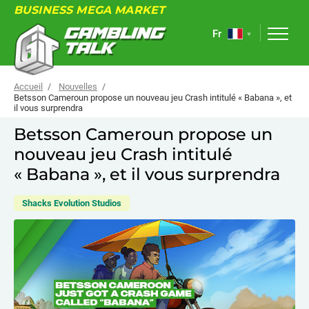
BUSINESS MEGA MARKET
Fr
Accueil
Nouvelles
Betsson Cameroun propose un nouveau jeu Crash intitulé « Babana », et
il vous surprendra
À PROPOS
Betsson Cameroun propose un
nouveau jeu Crash intitulé
FORUM
« Babana », et il vous surprendra
ARTICLES
Shacks Evolution Studios
NOUVELLES
LIENS UTILES
ÉVÉNEMENTS