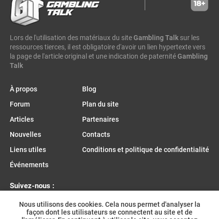
greentube
spin win
ne group
lion gaming
genii
somalia
south sudan
madagascar
vsesvit
affhub
wicked games
igaming analytics
elantil
ct gaming
Lors de l'utilisation des matériaux du site
caleta gaming
evenbet
novusbet
ngm game
Gambling Talk
kendoo
sur les
ressources tierces, il est obligatoire d'avoir un lien hypertexte vers
enjoy gaming
la page de l'article original et une indication de paternité
Gambling
Talk
À propos
Blog
Forum
Plan du site
Articles
Partenaires
Nouvelles
Contacts
Liens utiles
Conditions et politique de confidentialité
Événements
Suivez-nous :
Nous utilisons des cookies. Cela nous permet d'analyser la
façon dont les utilisateurs se connectent au site et de