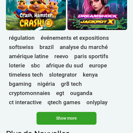
régulation
événements et expositions
softswiss
brazil
analyse du marché
amérique latine
reevo
paris sportifs
loterie
sbc
afrique du sud
europe
timeless tech
slotegrator
kenya
bgaming
nigéria
gr8 tech
cryptomonnaies
egt
ouganda
ct interactive
qtech games
onlyplay
botswana
inde
endorphina
ghana
Show more
mancala gaming
elk
nolimit
altenar
technologies
golden race
bragg