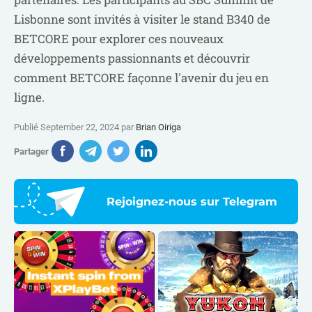
Lisbonne sont invités à visiter le stand B340 de
BETCORE pour explorer ces nouveaux
développements passionnants et découvrir
comment BETCORE façonne l'avenir du jeu en
ligne.
Publié September 22, 2024 par
Brian Oiriga
Partager
Rejoignez-nous sur Telegram