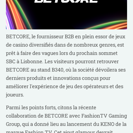
BETCORE, le fournisseur B2B en plein essor de jeux
de casino diversifiés dans de nombreux genres, est
prêt à faire des vagues lors du prochain sommet
SBC à Lisbonne. Les visiteurs pourront retrouver
BETCORE au stand B340, où la société dévoilera ses
derniers produits et innovations conçus pour
améliorer l'expérience de jeu des opérateurs et des
joueurs.
Parmi les points forts, citons la récente
collaboration de BETCORE avec FashionTV Gaming
Group, qui a donné lieu au lancement du KENO de la
marque Fashion TV. Cet ajout glamour devrait