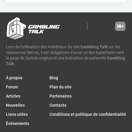
esa gaming
complexbet
comores
betconstruct
aviator
hollywoodbets
scout gaming group
high roller technologies
hammertime games
golden matrix
incentive games
greentube
spin win
ne group
lion gaming
genii
somalia
south sudan
madagascar
vsesvit
affhub
wicked games
igaming analytics
elantil
ct gaming
Lors de l'utilisation des matériaux du site
caleta gaming
evenbet
novusbet
ngm game
Gambling Talk
kendoo
sur les
ressources tierces, il est obligatoire d'avoir un lien hypertexte vers
enjoy gaming
la page de l'article original et une indication de paternité
Gambling
Talk
À propos
Blog
Forum
Plan du site
Articles
Partenaires
Nouvelles
Contacts
Liens utiles
Conditions et politique de confidentialité
Événements