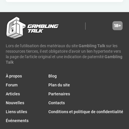
esa gaming
complexbet
comores
betconstruct
aviator
hollywoodbets
scout gaming group
high roller technologies
hammertime games
golden matrix
incentive games
greentube
spin win
ne group
lion gaming
genii
somalia
south sudan
madagascar
vsesvit
affhub
wicked games
igaming analytics
elantil
ct gaming
Lors de l'utilisation des matériaux du site
caleta gaming
evenbet
novusbet
ngm game
Gambling Talk
kendoo
sur les
ressources tierces, il est obligatoire d'avoir un lien hypertexte vers
enjoy gaming
la page de l'article original et une indication de paternité
Gambling
Talk
À propos
Blog
Forum
Plan du site
Articles
Partenaires
Nouvelles
Contacts
Liens utiles
Conditions et politique de confidentialité
Événements