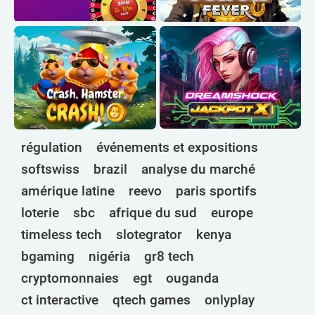
régulation
événements et expositions
softswiss
brazil
analyse du marché
amérique latine
reevo
paris sportifs
loterie
sbc
afrique du sud
europe
timeless tech
slotegrator
kenya
bgaming
nigéria
gr8 tech
cryptomonnaies
egt
ouganda
ct interactive
qtech games
onlyplay