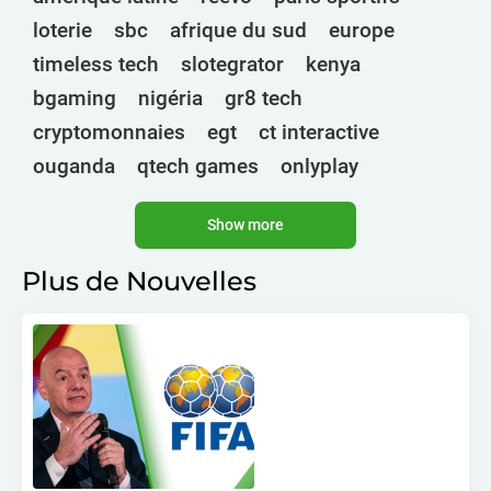
loterie
sbc
afrique du sud
europe
timeless tech
slotegrator
kenya
bgaming
nigéria
gr8 tech
cryptomonnaies
egt
ct interactive
ouganda
qtech games
onlyplay
botswana
inde
endorphina
ghana
Show more
mancala gaming
elk
nolimit
altenar
technologies
golden race
bragg
Plus de Nouvelles
3 oaks gaming
gamebeat
côte d'ivoire
esports
atomic slot lab
tanzanie
spadegaming
gamzix
stakelogic
angola
digicode
mascot
maroc
libéria
gaming corps
igaming club
analyse sportive
peter & sons
thaïlande