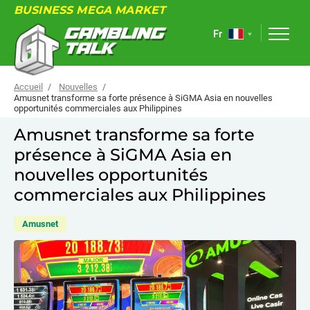
BUSINESS MEGA MARKET
Fr
Accueil
Nouvelles
Amusnet transforme sa forte présence à SiGMA Asia en nouvelles
opportunités commerciales aux Philippines
À PROPOS
Amusnet transforme sa forte
présence à SiGMA Asia en
FORUM
nouvelles opportunités
ARTICLES
commerciales aux Philippines
NOUVELLES
Amusnet
LIENS UTILES
ÉVÉNEMENTS