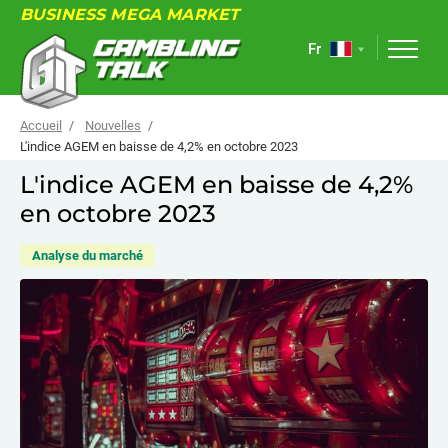
BUSINESS MEGA MARKET
Fr
Accueil
Nouvelles
L'indice AGEM en baisse de 4,2% en octobre 2023
L'indice AGEM en baisse de 4,2%
À PROPOS
en octobre 2023
FORUM
Analyse du marché
ARTICLES
NOUVELLES
LIENS UTILES
ÉVÉNEMENTS