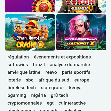
régulation
événements et expositions
softswiss
brazil
analyse du marché
amérique latine
reevo
paris sportifs
loterie
sbc
afrique du sud
europe
timeless tech
slotegrator
kenya
bgaming
nigéria
gr8 tech
cryptomonnaies
egt
ct interactive
qtech games
ouganda
onlyplay