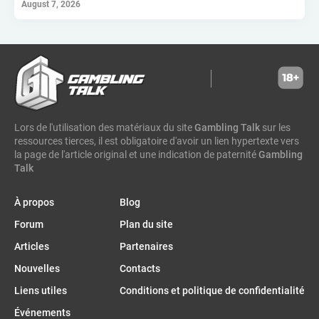
August 7, 2026
gambia
geo analytics
2winpower
finnplay
xplaybet
esa gaming
complexbet
comores
betconstruct
aviator
hollywoodbets
scout gaming group
high roller technologies
hammertime games
golden matrix
incentive games
greentube
spin win
ne group
lion gaming
genii
somalia
south sudan
madagascar
vsesvit
affhub
wicked games
igaming analytics
elantil
ct gaming
Lors de l'utilisation des matériaux du site
caleta gaming
evenbet
novusbet
ngm game
Gambling Talk
kendoo
sur les
ressources tierces, il est obligatoire d'avoir un lien hypertexte vers
enjoy gaming
la page de l'article original et une indication de paternité
Gambling
Talk
À propos
Blog
Forum
Plan du site
Articles
Partenaires
Nouvelles
Contacts
Liens utiles
Conditions et politique de confidentialité
Événements