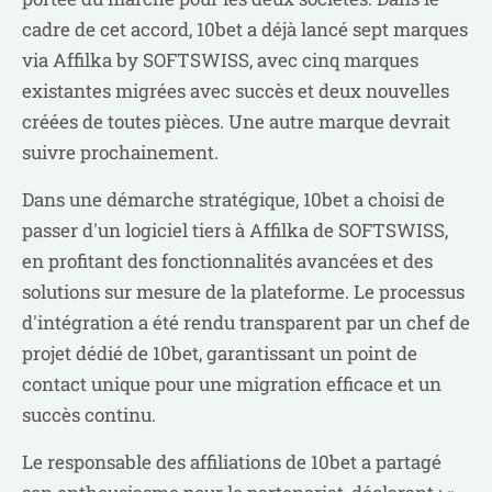
cadre de cet accord, 10bet a déjà lancé sept marques
via Affilka by SOFTSWISS, avec cinq marques
existantes migrées avec succès et deux nouvelles
créées de toutes pièces. Une autre marque devrait
suivre prochainement.
Dans une démarche stratégique, 10bet a choisi de
passer d'un logiciel tiers à Affilka de SOFTSWISS,
en profitant des fonctionnalités avancées et des
solutions sur mesure de la plateforme. Le processus
d'intégration a été rendu transparent par un chef de
projet dédié de 10bet, garantissant un point de
contact unique pour une migration efficace et un
succès continu.
Le responsable des affiliations de 10bet a partagé