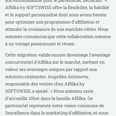
son enthousiasme pour le partenariat, déclarant : «
Affilka by SOFTSWISS offre la flexibilité, la fiabilité
et le support personnalisé dont nous avons besoin
pour optimiser nos programmes d'affiliation et
stimuler la croissance de nos marchés cibles. Nous
sommes convaincus que cette collaboration mènera
à un voyage passionnant et réussi.
Cette migration valide encore davantage l'avantage
concurrentiel d'Affilka sur le marché, mettant en
valeur ses avantages uniques par rapport aux
solutions existantes. Angelika Antonova,
responsable des ventes chez Affilka by
SOFTSWISS, a ajouté : « Nous sommes ravis
d'accueillir 10bet dans la famille Affilka. Ce
partenariat représente notre vision commune de
l'excellence dans le marketing d'affiliation, et nous