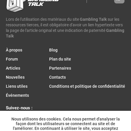
somalia
south sudan
madagascar
vsesvit
affhub
wicked games
igaming analytics
elantil
ct gaming
Lors de l'utilisation des matériaux du site
caleta gaming
evenbet
novusbet
ngm game
Gambling Talk
kendoo
sur les
ressources tierces, il est obligatoire d'avoir un lien hypertexte vers
enjoy gaming
la page de l'article original et une indication de paternité
Gambling
Talk
À propos
Blog
Forum
Plan du site
Articles
Partenaires
Nouvelles
Contacts
Liens utiles
Conditions et politique de confidentialité
Événements
Suivez-nous :
Nous utilisons des cookies. Cela nous permet d'analyser la
façon dont les utilisateurs se connectent au site et de
l'améliorer. En continuant à utiliser le site, vous acceptez