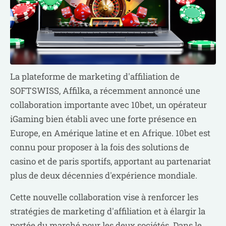
La plateforme de marketing d'affiliation de
SOFTSWISS, Affilka, a récemment annoncé une
collaboration importante avec 10bet, un opérateur
iGaming bien établi avec une forte présence en
Europe, en Amérique latine et en Afrique. 10bet est
connu pour proposer à la fois des solutions de
casino et de paris sportifs, apportant au partenariat
plus de deux décennies d'expérience mondiale.
Cette nouvelle collaboration vise à renforcer les
stratégies de marketing d'affiliation et à élargir la
portée du marché pour les deux sociétés. Dans le