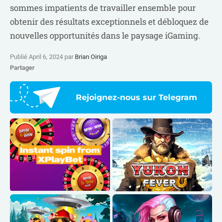
sommes impatients de travailler ensemble pour
obtenir des résultats exceptionnels et débloquez de
nouvelles opportunités dans le paysage iGaming.
Publié April 6, 2024 par
Brian Oiriga
Partager
Rejoignez-nous sur Telegram