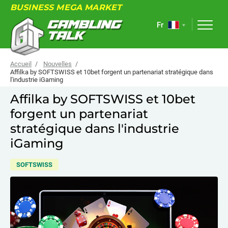
BUSINESS MEGA MARKET
Fr
Accueil
Nouvelles
Affilka by SOFTSWISS et 10bet forgent un partenariat stratégique dans
l'industrie iGaming
À PROPOS
Affilka by SOFTSWISS et 10bet
forgent un partenariat
FORUM
stratégique dans l'industrie
ARTICLES
iGaming
NOUVELLES
SOFTSWISS
LIENS UTILES
ÉVÉNEMENTS