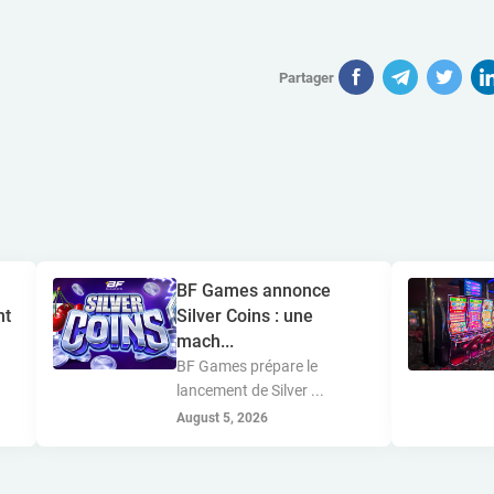
Partager
BF Games annonce
nt
Silver Coins : une
mach...
BF Games prépare le
lancement de Silver ...
August 5, 2026