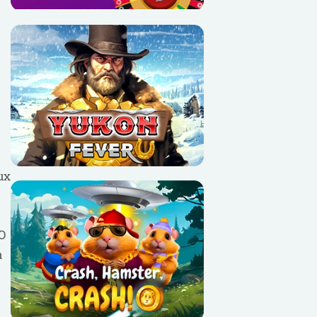
ux
EO
a