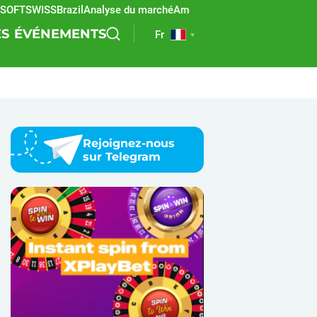
TSWISS
Brazil
Analyse du marché
Amérique latine
REEVO
Paris sporti
ES
ÉVÉNEMENTS
Fr
Rejoignez-nous
sur Telegram