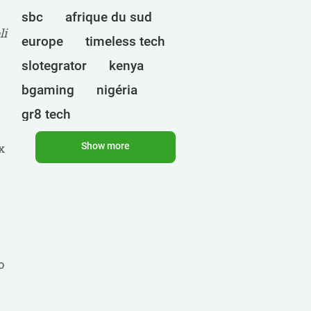
sbc
afrique du sud
li
europe
timeless tech
slotegrator
kenya
bgaming
nigéria
gr8 tech
cryptomonnaies
egt
x
Show more
ouganda
ct interactive
qtech games
onlyplay
botswana
inde
endorphina
ghana
mancala gaming
elk
o
nolimit
altenar
technologies
bragg