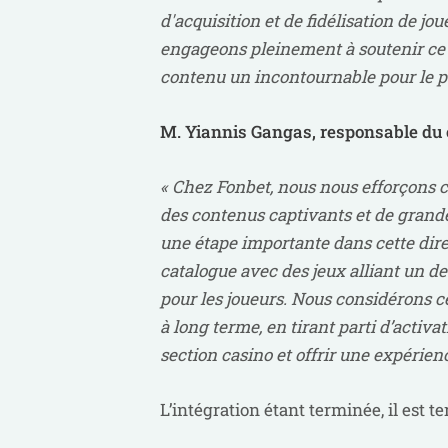
d'acquisition et de fidélisation de j
engageons pleinement à soutenir ce p
contenu un incontournable pour le pu
M. Yiannis Gangas, responsable du c
« Chez Fonbet, nous nous efforçons 
des contenus captivants et de grande
une étape importante dans cette dire
catalogue avec des jeux alliant un d
pour les joueurs. Nous considérons c
à long terme, en tirant parti d’acti
section casino et offrir une expérie
L’intégration étant terminée, il est t