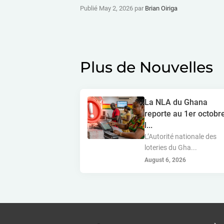
Publié May 2, 2026 par
Brian Oiriga
Plus de Nouvelles
La NLA du Ghana
reporte au 1er octobr
l...
L’Autorité nationale des
loteries du Gha...
August 6, 2026