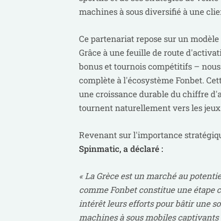
machines à sous diversifié à une clie
Ce partenariat repose sur un modèle 
Grâce à une feuille de route d'activ
bonus et tournois compétitifs – nou
complète à l'écosystème Fonbet. Cet
une croissance durable du chiffre d'a
tournent naturellement vers les jeux
Revenant sur l'importance stratégique
Spinmatic, a déclaré :
« La Grèce est un marché au potentie
comme Fonbet constitue une étape c
intérêt leurs efforts pour bâtir une 
machines à sous mobiles captivants 