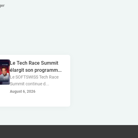
ger
golden race
bragg
3 oaks gaming
côte d'ivoire
esports
gamebeat
atomic slot lab
tanzanie
Le Tech Race Summit
spadegaming
gamzix
élargit son programm...
stakelogic
angola
Le SOFTSWISS Tech Race
Summit continue d...
digicode
mascot
August 6, 2026
maroc
libéria
gaming corps
igaming club
analyse sportive