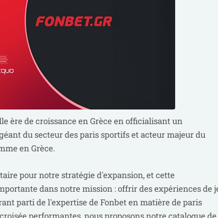
le ère de croissance en Grèce en officialisant un
géant du secteur des paris sportifs et acteur majeur du
amme en Grèce.
taire pour notre stratégie d'expansion, et cette
mportante dans notre mission : offrir des expériences de j
rant parti de l'expertise de Fonbet en matière de paris
te croisée performantes, nous proposons notre catalogue de