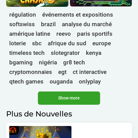
régulation
événements et expositions
softswiss
brazil
analyse du marché
amérique latine
reevo
paris sportifs
loterie
sbc
afrique du sud
europe
timeless tech
slotegrator
kenya
bgaming
nigéria
gr8 tech
cryptomonnaies
egt
ct interactive
qtech games
ouganda
onlyplay
botswana
inde
endorphina
ghana
Show more
mancala gaming
elk
nolimit
altenar
technologies
golden race
bragg
Plus de Nouvelles
3 oaks gaming
gamebeat
côte d'ivoire
esports
atomic slot lab
tanzanie