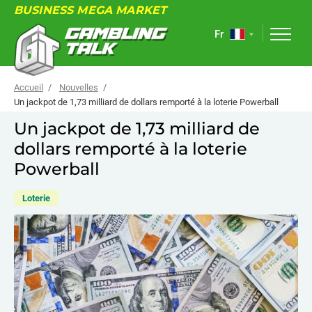
BUSINESS MEGA MARKET
Fr
Accueil
Nouvelles
Un jackpot de 1,73 milliard de dollars remporté à la loterie Powerball
Un jackpot de 1,73 milliard de
À PROPOS
dollars remporté à la loterie
FORUM
Powerball
ARTICLES
Loterie
NOUVELLES
LIENS UTILES
ÉVÉNEMENTS