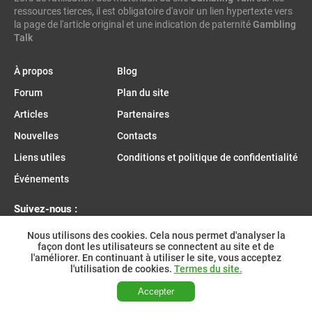
ressources tierces, il est obligatoire d'avoir un lien hypertexte vers
enjoy gaming
la page de l'article original et une indication de paternité
Gambling
Talk
À propos
Blog
Forum
Plan du site
Articles
Partenaires
Nouvelles
Contacts
Liens utiles
Conditions et politique de confidentialité
Événements
Suivez-nous :
Nous utilisons des cookies. Cela nous permet d'analyser la
façon dont les utilisateurs se connectent au site et de
l'améliorer. En continuant à utiliser le site, vous acceptez
Rejoignez-nous sur Telegram :
l'utilisation de cookies.
Termes du site.
Accepter